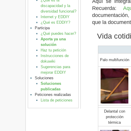
Aquí se integra
¿Qué es la
discapacidad y la
Recuerda:
Aq
diversidad funcional?
documentación,
Internet y EDDIY
que la documenta
¿Qué es EDDIY?
Participa
¿Qué puedes hacer?
Vida cotid
Aporta ya una
solución
Haz tu petición
Instrucciones de
Palo multifunción
dokuwiki
Sugerencias para
mejorar EDDIY
Soluciones
Soluciones
publicadas
Peticiones realizadas
Lista de peticiones
Delantal con
protección
térmica