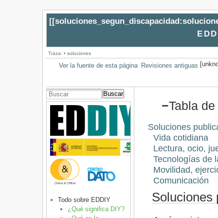
[[
soluciones_segun_discapacidad:solucion
EDDI
Traza:
•
soluciones
[unkno
Ver la fuente de esta página
Revisiones antiguas
Buscar
−
Tabla de
Soluciones public
Vida cotidiana
Lectura, ocio, j
Tecnologías de 
Movilidad, ejerci
Comunicación
Soluciones 
Todo sobre EDDIY
¿Qué significa DIY?