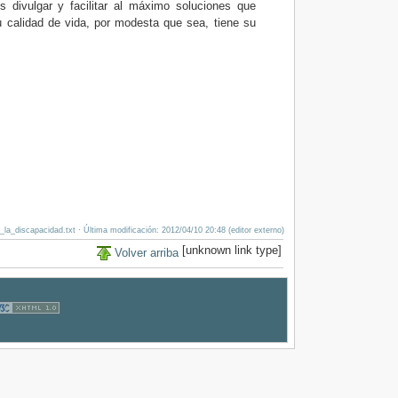
s divulgar y facilitar al máximo soluciones que
 calidad de vida, por modesta que sea, tiene su
_la_discapacidad.txt
· Última modificación: 2012/04/10 20:48 (editor externo)
[unknown link type]
Volver arriba