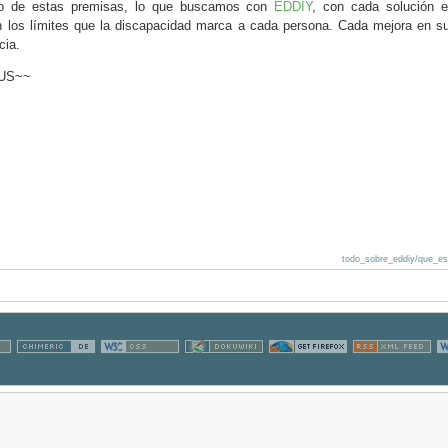
do de estas premisas, lo que buscamos con
EDDIY
, con cada solución e
 los límites que la discapacidad marca a cada persona. Cada mejora en su
cia.
US~~
todo_sobre_eddiy/que_es