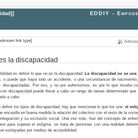
idad
]]
EDDIY - Empode
unknown link type]
Adminis
es la discapacidad
bilidad es definir lo que no es la discapacidad:
La discapacidad no es una
o, o puede que haya sido un accidente, o una circunstancia de nacimiento
s discapacitadas. Por eso, y no por eufemismos, es por lo que resulta c
con discapacidad puede llevar a cabo un rango de tareas determinado que 
arlo a cabo.
 definir los tipos de discapacidad, hay que mencionar lo que los une:
el est
ue encasilla en buena medida la relación del colectivo con el resto de la so
 integración y su exclusión social. Una vez más, huir del concepto de enfer
se para superar el estigma: se trata de personas con una realidad determ
er soslayadas por medios de accesibilidad.